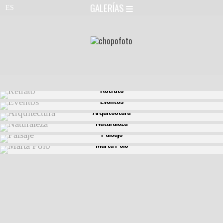
GALERÍAS
Retrato
Eventos
Arquitectura
Naturaleza
Paisaje
Marta Polo