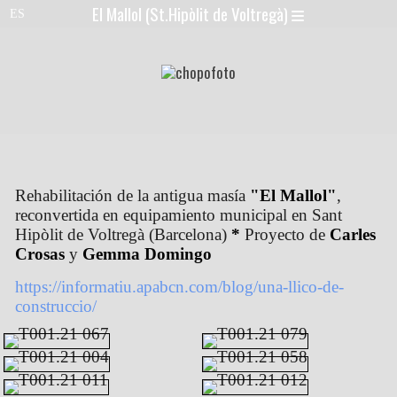
El Mallol (St.Hipòlit de Voltregà)
Rehabilitación de la antigua masía
"El Mallol"
,
reconvertida en equipamiento municipal en Sant
Hipòlit de Voltregà (Barcelona)
*
Proyecto de
Carles
Crosas
y
Gemma Domingo
https://informatiu.apabcn.com/blog/una-llico-de-
construccio/