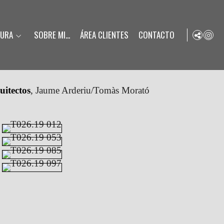
TURA
SOBRE MI...
ÁREA CLIENTES
CONTACTO
itectos
, Jaume Arderiu/Tomàs Morató