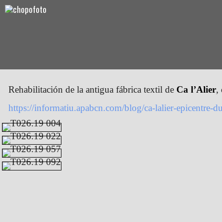
Rehabilitación de la antigua fábrica textil de
Ca l’Alier
,
https://informatiu.apabcn.com/blog/ca-lalier-epicentre