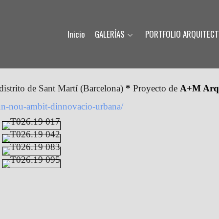
Inicio
GALERÍAS
PORTFOLIO ARQUITEC
 distrito de Sant Martí (Barcelona)
*
Proyecto de
A+M Arqu
-dun-nou-ambit-dinnovacio-urbana/